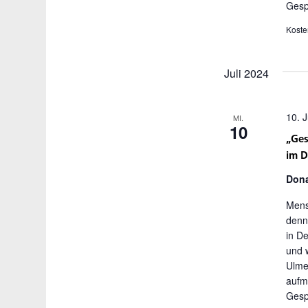
Gesp
Koste
Juli 2024
10. J
MI.
10
„Ges
im 
Dona
Mens
denn 
in D
und 
Ulme
aufme
Gesp