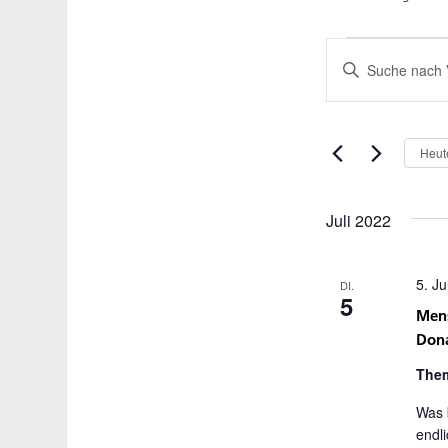
Veranstal
Veranstal
Bitte
Suche
Schlüsselwort
und
eingeben.
Ansichten
Suche
Heut
Navigatio
nach
Veranstaltungen
Juli 2022
Schlüsselwort.
5. Ju
DI.
5
Mens
Don
Them
Was 
endl