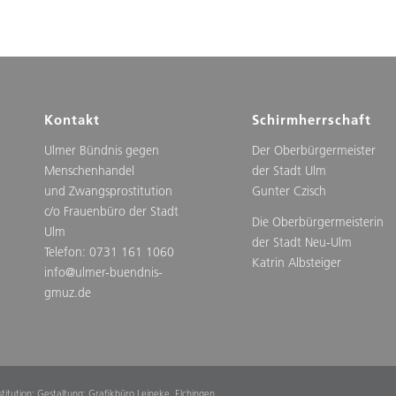
Kontakt
Schirmherrschaft
Ulmer Bündnis gegen
Der Oberbürgermeister
Menschenhandel
der Stadt Ulm
und Zwangsprostitution
Gunter Czisch
c/o Frauenbüro der Stadt
Die Oberbürgermeisterin
Ulm
der Stadt Neu-Ulm
Telefon: 0731 161 1060
Katrin Albsteiger
info@ulmer-buendnis-
gmuz.de
tution; Gestaltung: Grafikbüro Leineke, Elchingen