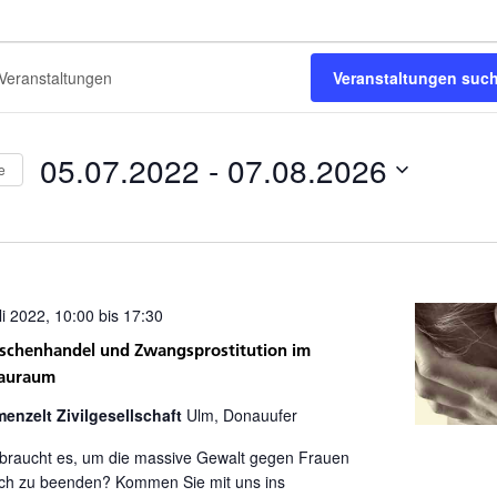
tungen
tungen
Veranstaltungen suc
05.07.2022
 - 
07.08.2026
,
e
n
Datum
wählen.
li 2022, 10:00
bis
17:30
chenhandel und Zwangsprostitution im
auraum
enzelt Zivilgesellschaft
Ulm, Donauufer
braucht es, um die massive Gewalt gegen Frauen
ich zu beenden? Kommen Sie mit uns ins